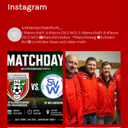
Instagram
svkleinochsenfurt_
1. Mannschaft: A-Klasse (Gr 2 WÜ)
2. Mannschaft: B-Klasse
(Gr 2 WÜ)
🏟Mainuferstadion
📍Mainuferweg
⚫️Schwarz-
Rot🔴
Liveticker, News und vieles mehr