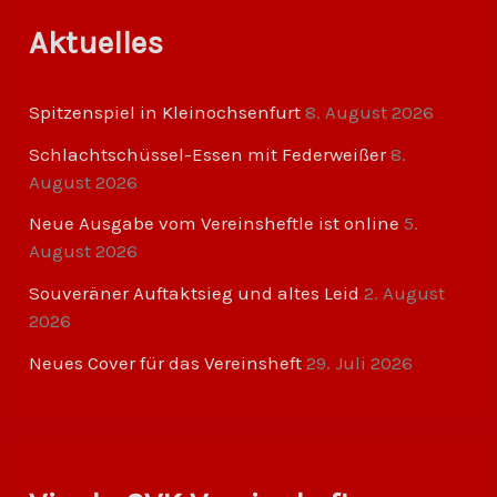
h
o
Aktuelles
b
e
n
Spitzenspiel in Kleinochsenfurt
8. August 2026
Schlachtschüssel-Essen mit Federweißer
8.
August 2026
Neue Ausgabe vom Vereinsheftle ist online
5.
August 2026
Souveräner Auftaktsieg und altes Leid
2. August
2026
Neues Cover für das Vereinsheft
29. Juli 2026