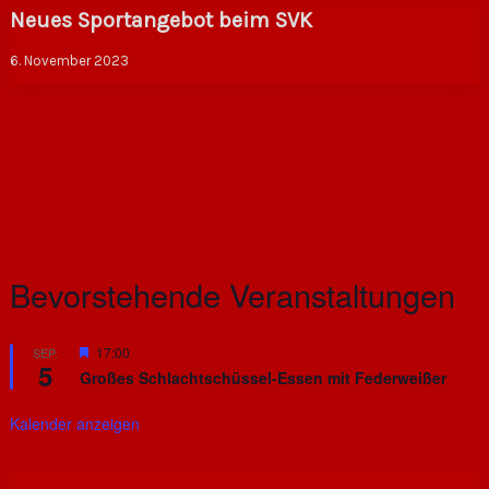
Neues Sportangebot beim SVK
6. November 2023
Bevorstehende Veranstaltungen
H
17:00
SEP.
5
e
Großes Schlachtschüssel-Essen mit Federweißer
r
v
o
Kalender anzeigen
r
g
e