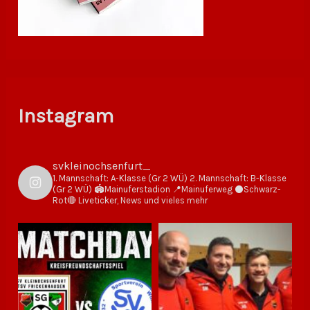
Instagram
svkleinochsenfurt_
1. Mannschaft: A-Klasse (Gr 2 WÜ)
2. Mannschaft: B-Klasse
(Gr 2 WÜ)
🏟Mainuferstadion
📍Mainuferweg
⚫️Schwarz-
Rot🔴
Liveticker, News und vieles mehr