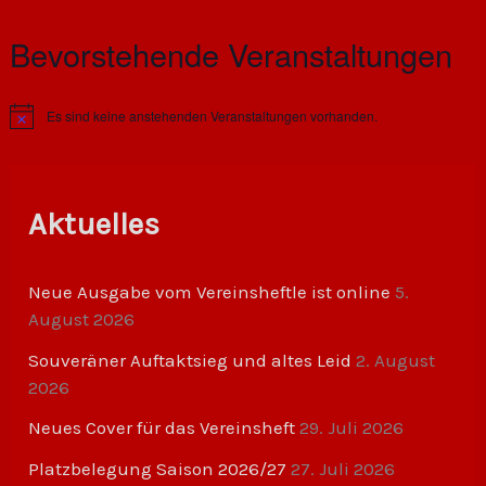
Bevorstehende Veranstaltungen
Es sind keine anstehenden Veranstaltungen vorhanden.
H
i
n
w
e
i
Aktuelles
s
Neue Ausgabe vom Vereinsheftle ist online
5.
August 2026
Souveräner Auftaktsieg und altes Leid
2. August
2026
Neues Cover für das Vereinsheft
29. Juli 2026
Platzbelegung Saison 2026/27
27. Juli 2026