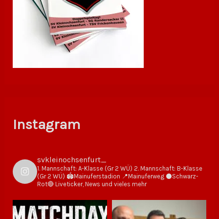
Instagram
svkleinochsenfurt_
1. Mannschaft: A-Klasse (Gr 2 WÜ)
2. Mannschaft: B-Klasse
(Gr 2 WÜ)
🏟Mainuferstadion
📍Mainuferweg
⚫️Schwarz-
Rot🔴
Liveticker, News und vieles mehr