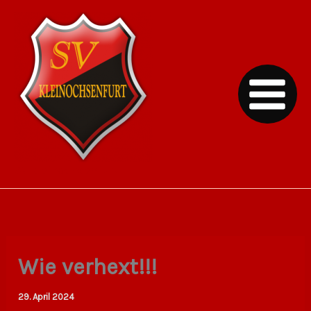
Zum
Inhalt
springen
SV Kleinochsenfurt
Wie verhext!!!
29. April 2024