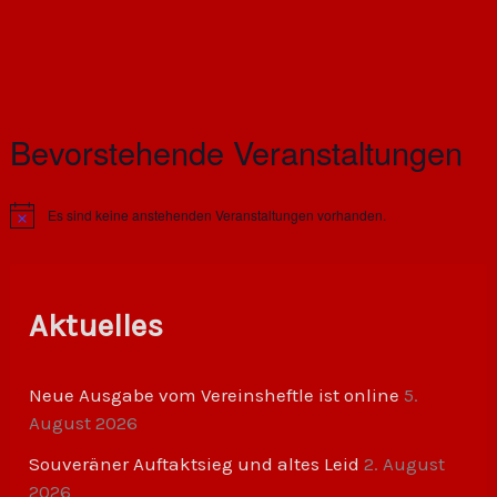
Bevorstehende Veranstaltungen
Es sind keine anstehenden Veranstaltungen vorhanden.
H
i
n
w
e
i
Aktuelles
s
Neue Ausgabe vom Vereinsheftle ist online
5.
August 2026
Souveräner Auftaktsieg und altes Leid
2. August
2026