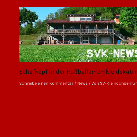
Schafkopf in der Fußballer-Umkleidekabi
Schreibe einen Kommentar
/
News
/ Von
SV-Kleinochsenfur