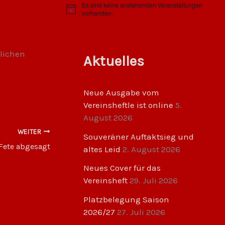
Es sind keine anstehenden Veranstaltungen
H
vorhanden.
i
n
w
e
i
lichen
Aktuelles
s
Neue Ausgabe vom
Vereinsheftle ist online
5.
August 2026
WEITER
Souveräner Auftaktsieg und
-Fete abgesagt
altes Leid
2. August 2026
Neues Cover für das
Vereinsheft
29. Juli 2026
Platzbelegung Saison
2026/27
27. Juli 2026