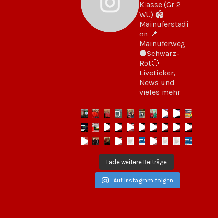
Klasse (Gr 2
WÜ)
🏟
Mainuferstadi
on
📍
Mainuferweg
⚫️Schwarz-
Rot🔴
Liveticker,
News und
vieles mehr
Lade weitere Beiträge
Auf Instagram folgen