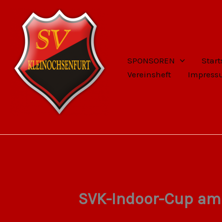
Zum
Inhalt
springen
SPONSOREN
Start
Vereinsheft
Impres
SV Kleinochsenfurt
SVK-Indoor-Cup am 