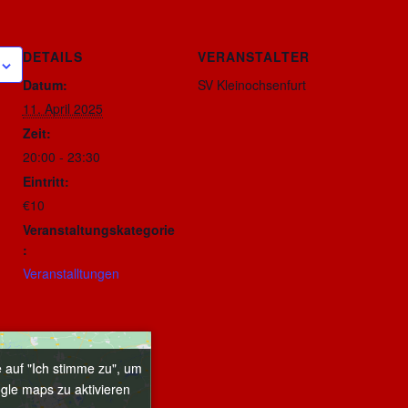
DETAILS
VERANSTALTER
Datum:
SV Kleinochsenfurt
11. April 2025
Zeit:
20:00 - 23:30
Eintritt:
€10
Veranstaltungskategorie
:
Veranstalltungen
e auf "Ich stimme zu", um
e auf "Ich stimme zu", um
gle maps zu aktivieren
gle maps zu aktivieren