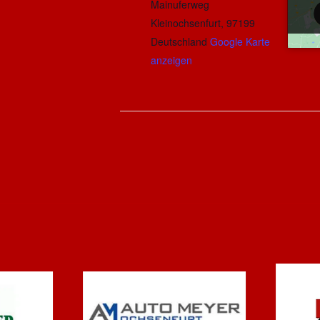
Mainuferweg
Kleinochsenfurt
,
97199
Deutschland
Google Karte
anzeigen