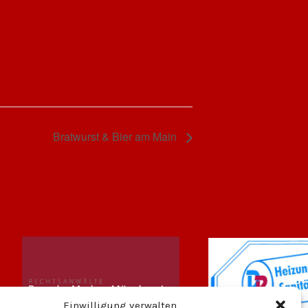
Bratwurst & Bier am Main
Einwilligung verwalten