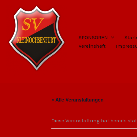
Zum
Inhalt
springen
SPONSOREN
Start
Vereinsheft
Impres
SV Kleinochsenfurt
« Alle Veranstaltungen
Diese Veranstaltung hat bereits sta