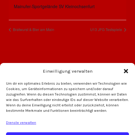
Mainufer-Sportgelände SV Kleinochsenfurt
Bratwurst & Bier am Main
U13 JFG Testspiele
Einwilligung verwalten
Um dir ein optimales Erlebnis zu bieten, verwenden wir Technologien wie
Cookies, um Geräteinformationen zu speichern und/oder darauf
zuzugreifen. Wenn du diesen Technologien zustimmst, können wir Daten
wie das Surfverhalten oder eindeutige IDs auf dieser Website verarbeiten.
Wenn du deine Einwilligung nicht erteilst oder zurückziehst, können
bestimmte Merkmale und Funktionen beeinträchtigt werden.
Oechsner Brauerei
VW Auto Meyer
Dienste verwalten