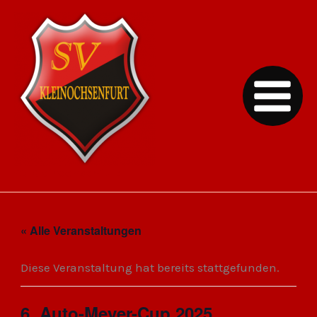
Zum
Inhalt
springen
SV Kleinochsenfurt
« Alle Veranstaltungen
Diese Veranstaltung hat bereits stattgefunden.
6. Auto-Meyer-Cup 2025