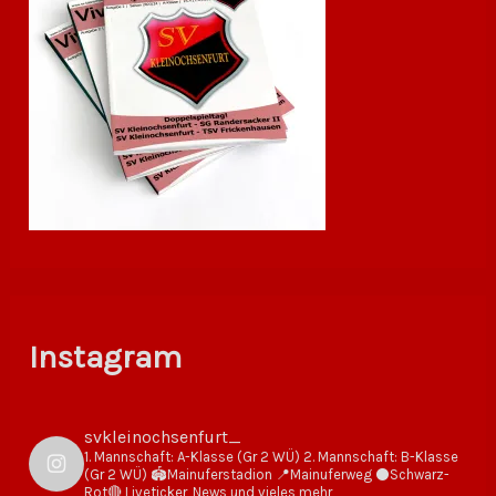
Instagram
svkleinochsenfurt_
1. Mannschaft: A-Klasse (Gr 2 WÜ)
2. Mannschaft: B-Klasse
(Gr 2 WÜ)
🏟Mainuferstadion
📍Mainuferweg
⚫️Schwarz-
Rot🔴
Liveticker, News und vieles mehr