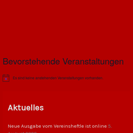
Bevorstehende Veranstaltungen
Es sind keine anstehenden Veranstaltungen vorhanden.
H
i
n
w
e
i
Aktuelles
s
Neue Ausgabe vom Vereinsheftle ist online
5.