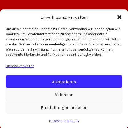
Einwilligung verwalten
Um dir ein optimales Erlebnis zu bieten, verwenden wir Technologien wie
Cookies, um Geräteinformationen zu speichern und/oder darauf
zuzugreifen. Wenn du diesen Technologien zustimmst, können wir Daten
wie das Surfverhalten oder eindeutige IDs auf dieser Website verarbeiten.
Wenn du deine Einwilligung nicht erteilst oder zurückziehst, können
bestimmte Merkmale und Funktionen beeinträchtigt werden.
VW Auto Meyer
RAMAJ Trockenbau
Dienste verwalten
Akzeptieren
Ablehnen
Einstellungen ansehen
Copyright © 2026 SV Kleinochsenfurt | www.GF-Elektronik.de
DSGVO
Impressum