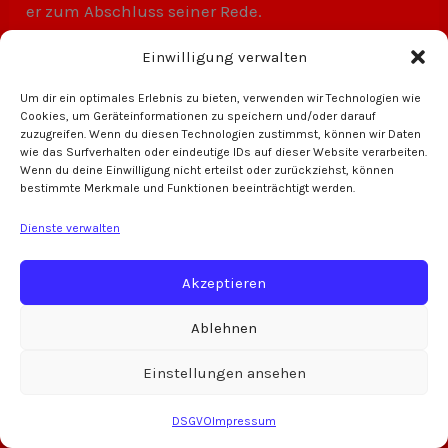
er zum Abschluss seiner Rede.
Einwilligung verwalten
Den Schlusspunkt des offiziellen Teils setzte der 2.
Vorsitzende Sven Kolb. In seiner emotionalen Rede
Um dir ein optimales Erlebnis zu bieten, verwenden wir Technologien wie
Cookies, um Geräteinformationen zu speichern und/oder darauf
erinnerte er an die Gründung des Vereins durch 23
zuzugreifen. Wenn du diesen Technologien zustimmst, können wir Daten
Männer in schwierigen Zeiten und betonte, dass
wie das Surfverhalten oder eindeutige IDs auf dieser Website verarbeiten.
Wenn du deine Einwilligung nicht erteilst oder zurückziehst, können
der SV Kleinochsenfurt nun bereit sei, die Früchte
bestimmte Merkmale und Funktionen beeinträchtigt werden.
der harten Arbeit der letzten Jahre zu ernten. Kolb
Dienste verwalten
hob hervor, dass die Jugendförderung auch
weiterhin im Mittelpunkt stehen werde, und rief
Akzeptieren
dazu auf, den Zusammenhalt im Verein zu
stärken. Mit einem leidenschaftlichen Appell, den
Ablehnen
Verein aktiv mitzugestalten, leitete er zum
Einstellungen ansehen
geselligen Teil des Abends über.
DSGVO
Impressum
Das 75-jährige Jubiläum des SV Kleinochsenfurt