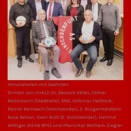
Honoratioren mit Geehrten
(hinten von links): Dr. Barsom Aktas, Otmar
Reissmann (Stadträte), MdL Volkmar Halbleib,
Rainer Kernwein (Vorsitzender), 2. Bürgermeisterin
Rosa Behon, Sven Kolb (2. Vorsitzender), Helmut
Wittiger (KEAB BFV) und Pfarrvikar Bertram Ziegler