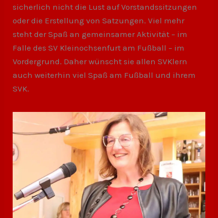
sicherlich nicht die Lust auf Vorstandssitzungen
oder die Erstellung von Satzungen. Viel mehr
steht der Spaß an gemeinsamer Aktivität – im
Falle des SV Kleinochsenfurt am Fußball – im
Vordergrund. Daher wünscht sie allen SVKlern
auch weiterhin viel Spaß am Fußball und ihrem
SVK.