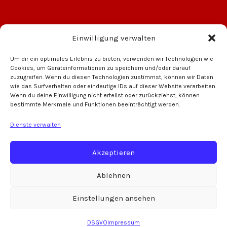
Einwilligung verwalten
Um dir ein optimales Erlebnis zu bieten, verwenden wir Technologien wie
Cookies, um Geräteinformationen zu speichern und/oder darauf
zuzugreifen. Wenn du diesen Technologien zustimmst, können wir Daten
wie das Surfverhalten oder eindeutige IDs auf dieser Website verarbeiten.
Wenn du deine Einwilligung nicht erteilst oder zurückziehst, können
bestimmte Merkmale und Funktionen beeinträchtigt werden.
hsner Brauerei
VW Auto Meyer
R
Dienste verwalten
Akzeptieren
Ablehnen
Einstellungen ansehen
Copyright © 2026 SV Kleinochsenfurt | www.GF-Elektronik.de
DSGVO
Impressum