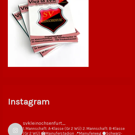
Instagram
svkleinochsenfurt_
1. Mannschaft: A-Klasse (Gr 2 WÜ)
2. Mannschaft: B-Klasse
(Gr 2 WÜ)
🏟Mainuferstadion
📍Mainuferweg
⚫️Schwarz-