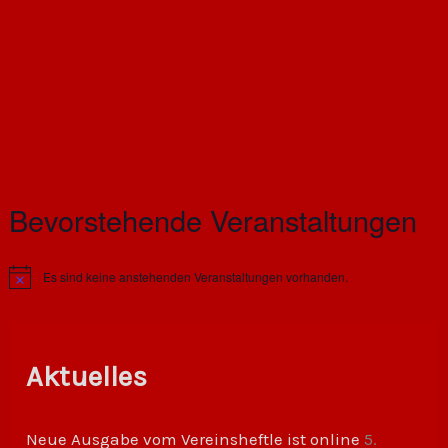
Bevorstehende Veranstaltungen
Es sind keine anstehenden Veranstaltungen vorhanden.
H
i
n
w
e
i
Aktuelles
s
Neue Ausgabe vom Vereinsheftle ist online
5.