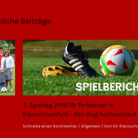
liche Beiträge
3. Spieltag 2018/19: Torfestival in
Kleinochsenfurt – ASV-Sieg hochverdient
Schreibe einen Kommentar
/
Allgemein
/ Von
SV-Kleinoch