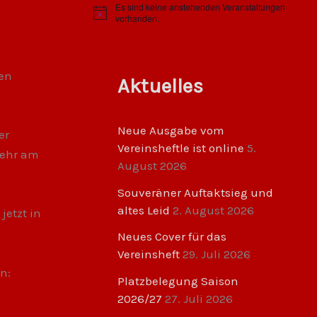
Es sind keine anstehenden Veranstaltungen
H
vorhanden.
i
n
w
e
i
uen
Aktuelles
s
Neue Ausgabe vom
er
Vereinsheftle ist online
5.
mehr am
August 2026
Souveräner Auftaktsieg und
altes Leid
2. August 2026
jetzt in
Neues Cover für das
Vereinsheft
29. Juli 2026
n:
Platzbelegung Saison
2026/27
27. Juli 2026