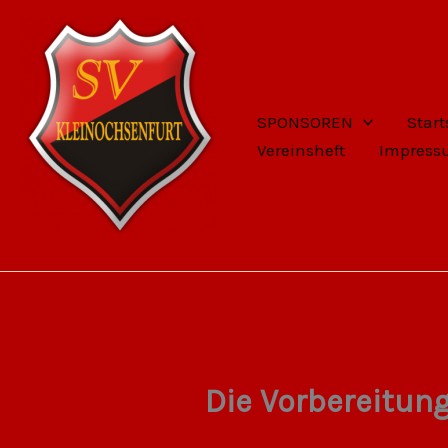
Zum
Inhalt
springen
SPONSOREN
Start
Vereinsheft
Impres
SV Kleinochsenfurt
Die Vorbereitun