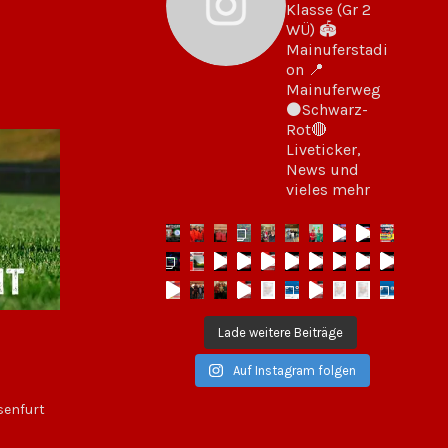
Klasse (Gr 2
WÜ)
🏟
Mainuferstadi
on
📍
Mainuferweg
⚫️Schwarz-
Rot🔴
Liveticker,
News und
vieles mehr
Lade weitere Beiträge
Auf Instagram folgen
senfurt