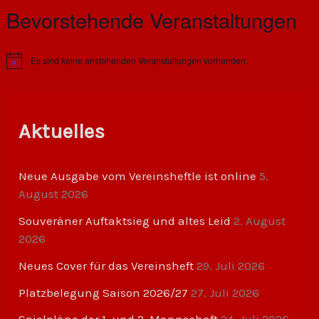
Bevorstehende Veranstaltungen
Es sind keine anstehenden Veranstaltungen vorhanden.
H
i
n
w
e
i
Aktuelles
s
Neue Ausgabe vom Vereinsheftle ist online
5.
August 2026
Souveräner Auftaktsieg und altes Leid
2. August
2026
Neues Cover für das Vereinsheft
29. Juli 2026
Platzbelegung Saison 2026/27
27. Juli 2026