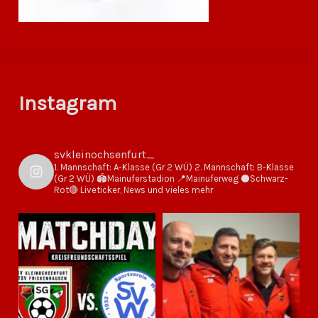
Instagram
svkleinochsenfurt_
1. Mannschaft: A-Klasse (Gr 2 WÜ)
2. Mannschaft: B-Klasse
(Gr 2 WÜ)
🏟Mainuferstadion
📍Mainuferweg
⚫️Schwarz-
Rot🔴
Liveticker, News und vieles mehr