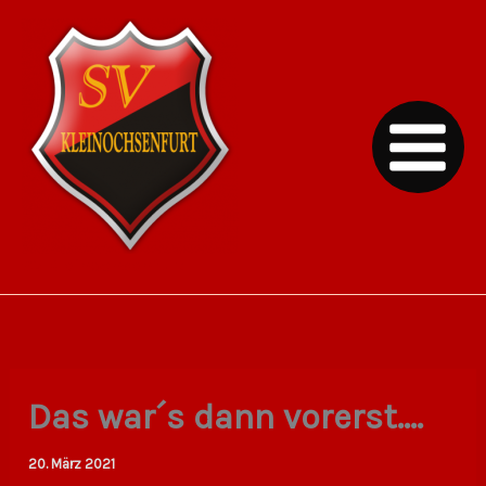
Zum
Inhalt
springen
SV Kleinochsenfurt
Das war´s dann vorerst….
20. März 2021