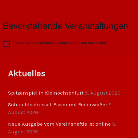
Bevorstehende Veranstaltungen
Es sind keine anstehenden Veranstaltungen vorhanden.
H
i
n
w
e
i
Aktuelles
s
Spitzenspiel in Kleinochsenfurt
8. August 2026
Schlachtschüssel-Essen mit Federweißer
8.
August 2026
Neue Ausgabe vom Vereinsheftle ist online
5.
August 2026