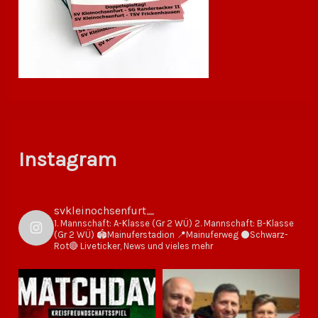
Instagram
svkleinochsenfurt_
1. Mannschaft: A-Klasse (Gr 2 WÜ)
2. Mannschaft: B-Klasse
(Gr 2 WÜ)
🏟Mainuferstadion
📍Mainuferweg
⚫️Schwarz-
Rot🔴
Liveticker, News und vieles mehr