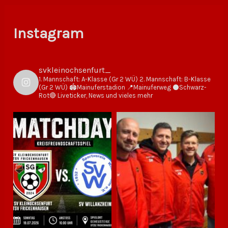
Instagram
svkleinochsenfurt_
1. Mannschaft: A-Klasse (Gr 2 WÜ)
2. Mannschaft: B-Klasse
(Gr 2 WÜ)
🏟Mainuferstadion
📍Mainuferweg
⚫️Schwarz-
Rot🔴
Liveticker, News und vieles mehr