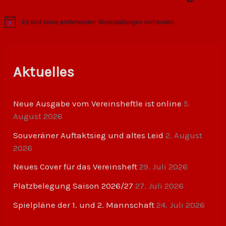
Es sind keine anstehenden Veranstaltungen vorhanden.
H
i
n
w
e
i
Aktuelles
s
Neue Ausgabe vom Vereinsheftle ist online
5.
August 2026
Souveräner Auftaktsieg und altes Leid
2. August
2026
Neues Cover für das Vereinsheft
29. Juli 2026
Platzbelegung Saison 2026/27
27. Juli 2026
Spielpläne der 1. und 2. Mannschaft
24. Juli 2026