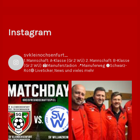
Instagram
svkleinochsenfurt_
1. Mannschaft: A-Klasse (Gr 2 WÜ)
2. Mannschaft: B-Klasse
(Gr 2 WÜ)
🏟Mainuferstadion
📍Mainuferweg
⚫️Schwarz-
Rot🔴
Liveticker, News und vieles mehr